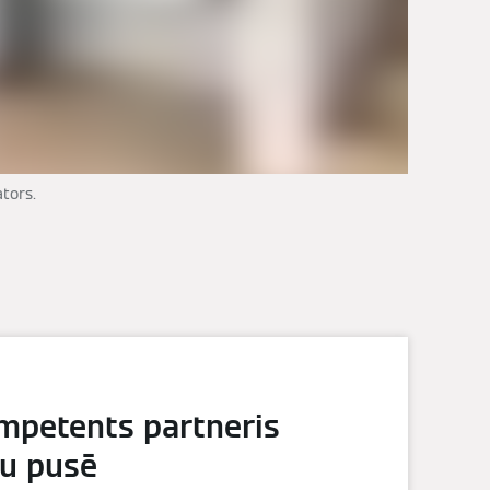
tors.
mpetents partneris
su pusē