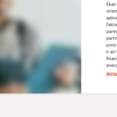
Ēkas 
virsm
apkur
faktor
parei
partn
jums 
ir ar
finan
energ
Atrod