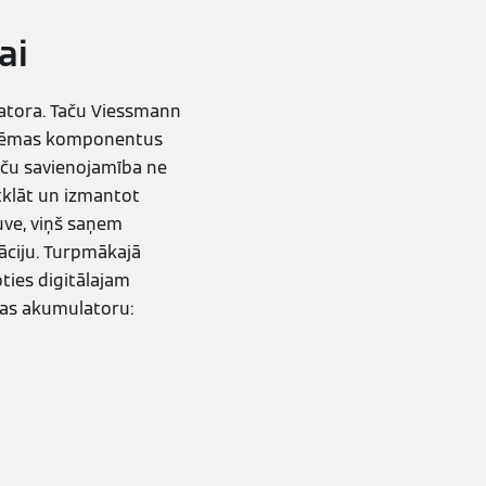
ai
iatora. Taču Viessmann
istēmas komponentus
Taču savienojamība ne
atklāt un izmantot
uve, viņš saņem
tāciju. Turpmākajā
ties digitālajam
jas akumulatoru: