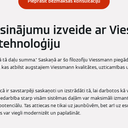
Pieprasīt bezmaksas konsultāciju
risinājumu izveide ar V
tehnoloģiju
ā tā daļu summa." Saskaņā ar šo filozofiju Viessmann piegā
kas atbilst augstajiem Viessmann kvalitātes, uzticamības u
cā ir savstarpēji saskaņoti un izstrādāti tā, lai darbotos kā
ijiedarbība starp visām sistēmas daļām var maksimāli izman
otenciālu. Tas attiecas ne tikai uz jaunbūvēm, bet arī uz e
var viegli modernizēt un paplašināt.