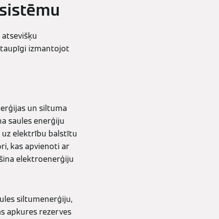
u sistēmu
i atsevišķu
 taupīgi izmantojot
erģijas un siltuma
a saules enerģiju
uz elektrību balstītu
i, kas apvienoti ar
šina elektroenerģiju
ules siltumenerģiju,
ās apkures rezerves