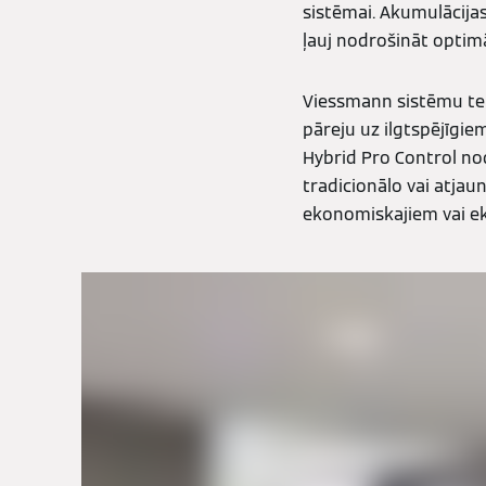
sistēmai. Akumulācija
ļauj nodrošināt optim
Viessmann sistēmu teh
pāreju uz ilgtspējīgi
Hybrid Pro Control nod
tradicionālo vai atja
ekonomiskajiem vai ek