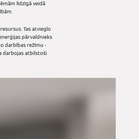
tēmām līdzīgā veidā
zībām.
esursus. Tas atvieglo
enerģijas pārvaldnieks
ko darbības režīmu -
 darbojas atbilstoši