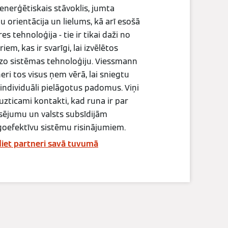
enerģētiskais stāvoklis, jumta
u orientācija un lielums, kā arī esošā
es tehnoloģija - tie ir tikai daži no
iem, kas ir svarīgi, lai izvēlētos
zo sistēmas tehnoloģiju. Viessmann
eri tos visus ņem vērā, lai sniegtu
individuāli pielāgotus padomus. Viņi
ī uzticami kontakti, kad runa ir par
sējumu un valsts subsīdijām
oefektīvu sistēmu risinājumiem.
iet partneri savā tuvumā