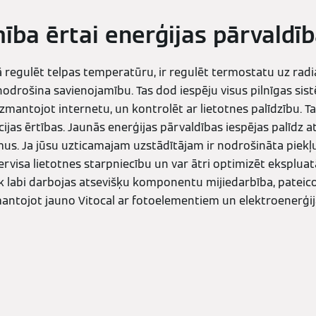
ība ērtai enerģijas pārvaldīb
kā regulēt telpas temperatūru, ir regulēt termostatu uz rad
nodrošina savienojamību. Tas dod iespēju visus pilnīgas s
izmantojot internetu, un kontrolēt ar lietotnes palīdzību. 
cijas ērtības. Jaunās enerģijas pārvaldības iespējas palīdz 
mus. Ja jūsu uzticamajam uzstādītājam ir nodrošināta piekļ
ervisa lietotnes starpniecību un var ātri optimizēt eksplua
k labi darbojas atsevišķu komponentu mijiedarbība, pateico
mantojot jauno Vitocal ar fotoelementiem un elektroenerģi