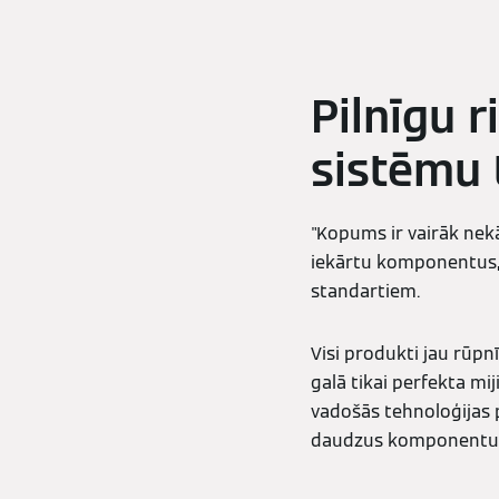
Pilnīgu 
sistēmu 
"Kopums ir vairāk nek
iekārtu komponentus, 
standartiem.
Visi produkti jau rūpnī
galā tikai perfekta m
vadošās tehnoloģijas p
daudzus komponentus 