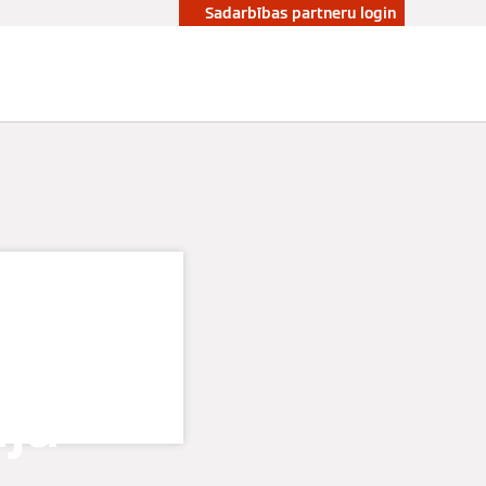
Sadarbības partneru login
ures
ja