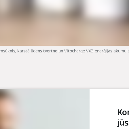
umsūknis, karstā ūdens tvertne un Vitocharge VX3 enerģijas akumula
Ko
jū