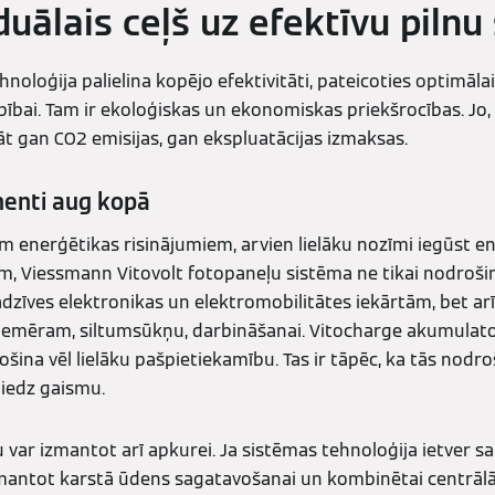
duālais ceļš uz efektīvu piln
oloģija palielina kopējo efektivitāti, pateicoties optimāla
bai. Tam ir ekoloģiskas un ekonomiskas priekšrocības. Jo,
āt gan CO2 emisijas, gan ekspluatācijas izmaksas.
enti aug kopā
m enerģētikas risinājumiem, arvien lielāku nozīmi iegūst en
, Viessmann Vitovolt fotopaneļu sistēma ne tikai nodrošin
zīves elektronikas un elektromobilitātes iekārtām, bet arī 
iemēram, siltumsūkņu, darbināšanai. Vitocharge akumulator
ina vēl lielāku pašpietiekamību. Tas ir tāpēc, ka tās nodro
niedz gaismu.
u var izmantot arī apkurei. Ja sistēmas tehnoloģija ietver sa
zmantot karstā ūdens sagatavošanai un kombinētai centrāl