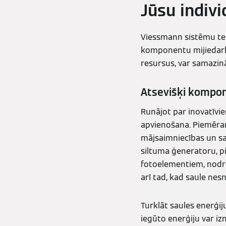
Jūsu indivi
Viessmann sistēmu tehn
komponentu mijiedarbī
resursus, var samazin
Atsevišķi kompon
Runājot par inovatīvie
apvienošana. Piemēram
mājsaimniecības un sad
siltuma ģeneratoru, p
fotoelementiem, nodroš
arī tad, kad saule nes
Turklāt saules enerģij
iegūto enerģiju var i