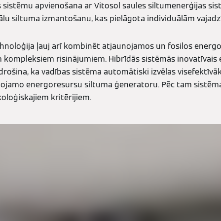
s sistēmu apvienošana ar Vitosol saules siltumenerģijas sis
ālu siltuma izmantošanu, kas pielāgota individuālām vajad
noloģija ļauj arī kombinēt atjaunojamos un fosilos energor
em kompleksiem risinājumiem. Hibrīdās sistēmās inovatīvais 
rošina, ka vadības sistēma automātiski izvēlas visefektīvā
unojamo energoresursu siltuma ģeneratoru. Pēc tam sistēma
oloģiskajiem kritērijiem.