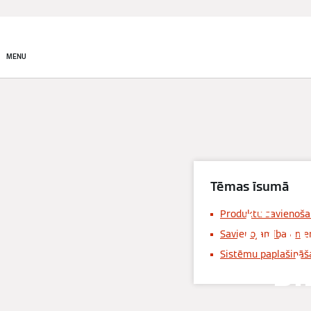
Produkti
Risinājumi
MENU
Tēmas īsumā
Jūs
Produktu savienošan
Savienojamība un en
s
Sistēmu paplašināš