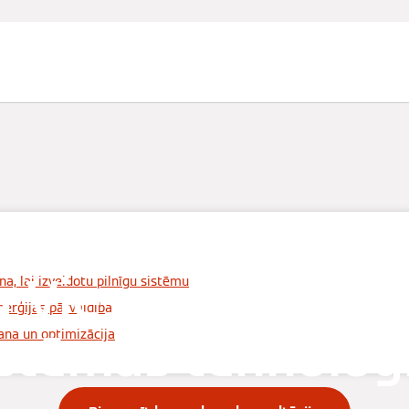
Serviss
Sazināties
u Viessmann apk
a, lai izveidotu pilnīgu sistēmu
erģijas pārvaldība
istēmas tehnoloģi
ana un optimizācija