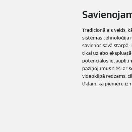
Savienojam
Tradicionālais veids, 
sistēmas tehnoloģija 
savienot savā starpā, 
tikai uzlabo ekspluatā
potenciālos ietaupīju
paziņojumus tieši ar s
videoklipā redzams, ci
tīklam, kā piemēru iz