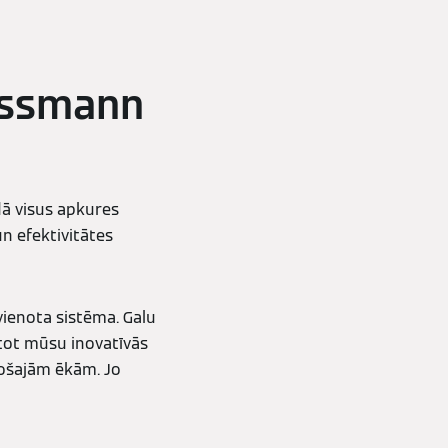
iessmann
dā visus apkures
n efektivitātes
 vienota sistēma. Galu
tot mūsu inovatīvās
sošajām ēkām. Jo