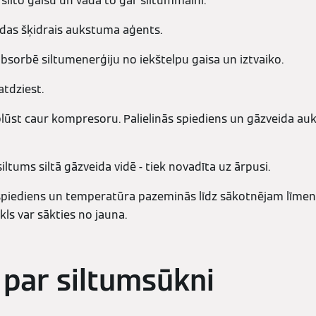
 silto gaisu un vada to gar siltummaini.
das šķidrais aukstuma aģents.
sorbē siltumenerģiju no iekštelpu gaisa un iztvaiko.
atdziest.
ūst caur kompresoru. Palielinās spiediens un gāzveida a
siltums siltā gāzveida vidē - tiek novadīta uz ārpusi.
iediens un temperatūra pazeminās līdz sākotnējam līmeni
ikls var sākties no jauna.
 par siltumsūkni