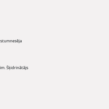
ukstumnesēja
m. Šķidrinātājs