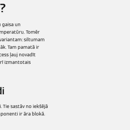
s?
u gaisa un
temperatūru. Tomēr
 variantam: siltumam
lāk. Tam pamatā ir
ocess ļauj novadīt
erī izmantotais
i
. Tie sastāv no iekšējā
mponenti ir āra blokā.