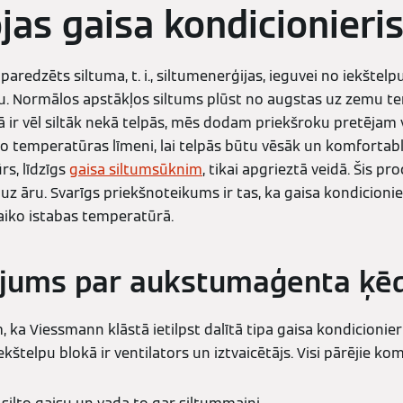
jas gaisa kondicionieri
 paredzēts siltuma, t. i., siltumenerģijas, ieguvei no iekštelp
u. Normālos apstākļos siltums plūst no augstas uz zemu 
rā ir vēl siltāk nekā telpās, mēs dodam priekšroku pretējam
ko temperatūras līmeni, lai telpās būtu vēsāk un komfortab
s, līdzīgs
gaisa siltumsūknim
, tikai apgrieztā veidā. Šis pr
uz āru. Svarīgs priekšnoteikums ir tas, ka gaisa kondicioni
iko istabas temperatūrā.
ojums par aukstumaģenta ķēd
 ka Viessmann klāstā ietilpst dalītā tipa gaisa kondicionieri
ekštelpu blokā ir ventilators un iztvaicētājs. Visi pārējie ko