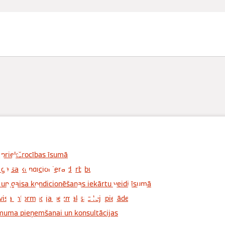
Serviss
Sazināties
Viessmann gais
 priekšrocības īsumā
 gaisa kondicioniera darbību
icionieri jūsu mā
 un gaisa kondicionēšanas iekārtu veidi īsumā
 visa informācija bezmaksas lejupielādei
muma pieņemšanai un konsultācijas