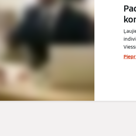
Pa
ko
Ļauji
indiv
Viess
Piepr