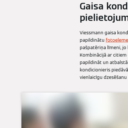
Gaisa kond
pielietoj
Viessmann gaisa kondic
papildinātu
fotoeleme
pašpatēriņa līmeni, jo
Kombinācijā ar citiem e
papildināt un atbalstā
kondicionieris piedāvā
vienlaicīgu dzesēšanu