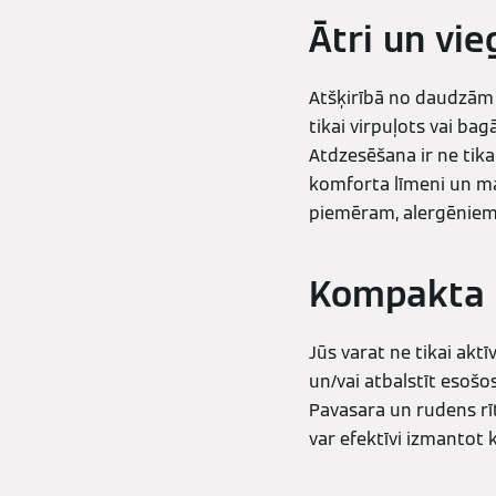
Ātri un vie
Atšķirībā no daudzām 
tikai virpuļots vai ba
Atdzesēšana ir ne tikai
komforta līmeni un mak
piemēram, alergēniem,
Kompakta 
Jūs varat ne tikai aktī
un/vai atbalstīt esošo
Pavasara un rudens rīt
var efektīvi izmantot k