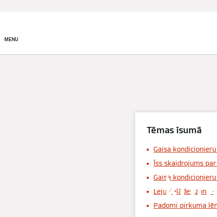
Produkti
Risinājumi
MENU
Tēmas īsumā
Gaisa kondicionieru
Īss skaidrojums par
kond
Gaisa kondicionieru
Lejupielādes zona -
Padomi pirkuma lē