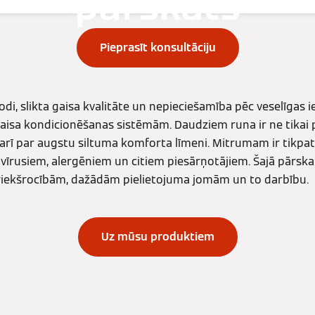
pārskats
Pieprasīt konsultāciju
odi, slikta gaisa kvalitāte un nepieciešamība pēc veselīgas i
 gaisa kondicionēšanas sistēmām. Daudziem runa ir ne tikai
arī par augstu siltuma komforta līmeni. Mitrumam ir tikpa
 vīrusiem, alergēniem un citiem piesārņotājiem. Šajā pārska
riekšrocībām, dažādām pielietojuma jomām un to darbību.
Uz mūsu produktiem