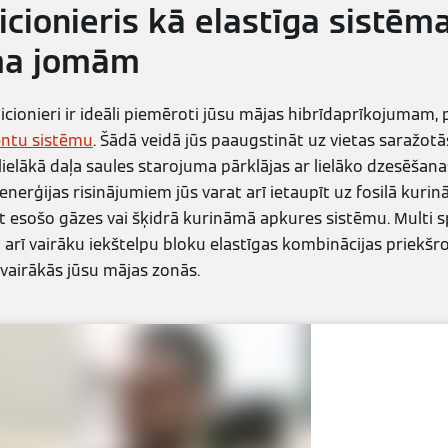
icionieris kā elastīga sistē
uma jomām
ionieri ir ideāli piemēroti jūsu mājas hibrīdaprīkojumam, 
ntu sistēmu
. Šādā veidā jūs paaugstināt uz vietas saražotā
 lielākā daļa saules starojuma pārklājas ar lielāko dzesēšan
nerģijas risinājumiem jūs varat arī ietaupīt uz fosilā kurinām
t esošo gāzes vai šķidrā kurināmā apkures sistēmu. Multi sp
 arī vairāku iekštelpu bloku elastīgas kombinācijas priekšr
 vairākās jūsu mājas zonās.