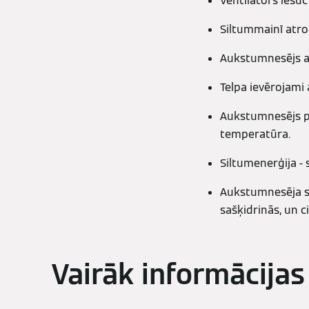
Ventilators iesūc
Siltummainī atro
Aukstumnesējs ab
Telpa ievērojami 
Aukstumnesējs pl
temperatūra.
Siltumenerģija - 
Aukstumnesēja sp
sašķidrinās, un c
Vairāk informācijas