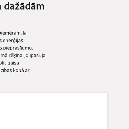
ma dažādām
piemēram, lai
s enerģijas
as pieprasījumu.
ā rēķina, jo īpaši, ja
lit gaisa
ocības kopā ar