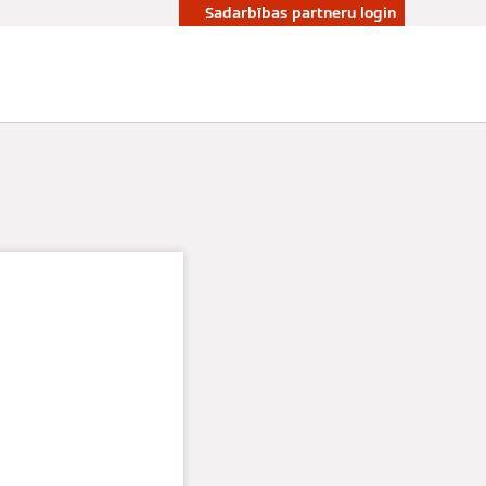
Sadarbības partneru login
a
jai -