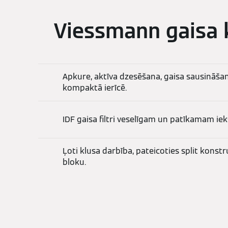
Viessmann gaisa 
Apkure, aktīva dzesēšana, gaisa sausināšan
kompaktā ierīcē.
IDF gaisa filtri veselīgam un patīkamam ie
Ļoti klusa darbība, pateicoties split konstr
bloku.