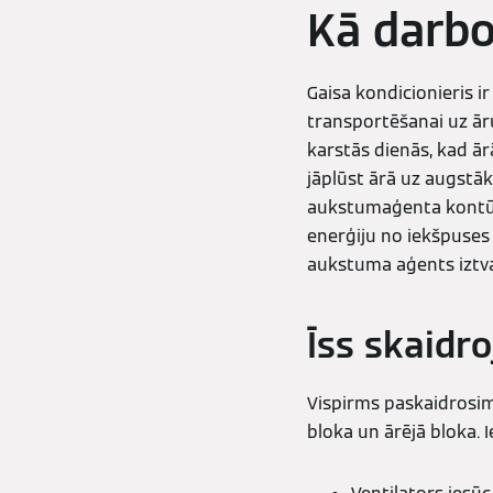
Kā darbo
Gaisa kondicionieris ir
transportēšanai uz ār
karstās dienās, kad ā
jāplūst ārā uz augstā
aukstumaģenta kontūr
enerģiju no iekšpuses 
aukstuma aģents iztva
Īss skaidr
Vispirms paskaidrosim,
bloka un ārējā bloka. I