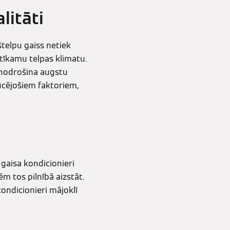
litāti
telpu gaiss netiek
atīkamu telpas klimatu.
as nodrošina augstu
aucējošiem faktoriem,
r gaisa kondicionieri
ēm tos pilnībā aizstāt.
kondicionieri mājoklī