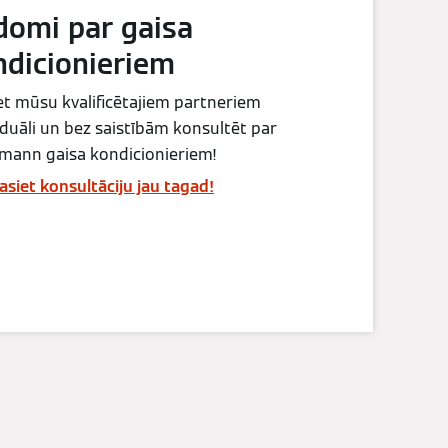
domi par gaisa
ndicionieriem
et mūsu kvalificētajiem partneriem
iduāli un bez saistībām konsultēt par
mann gaisa kondicionieriem!
asiet konsultāciju jau tagad!