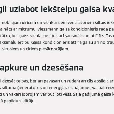
gli uzlabot iekštelpu gaisa kva
mobilajām ierīcēm un vienkāršiem ventilatoriem siltais iekš
gātināts ar mitrumu. Viessmann gaisa kondicionieris rada p
 ātra, bet gaiss vienlaikus tiek arī sausināts un attīrīts. T
simālu ērtību. Gaisa kondicionieris attīra gaisu arī no tr
 vīrusiem un citiem piesārņotājiem.
apkure un dzesēšana
vi dzesēt telpas, bet arī pavasarī un rudenī arī tās apsildīt a
s siltuma ģeneratorus un enerģijas risinājumus, vai pat reiz
i un vakari joprojām var būt ļoti vēss. Šajā gadījumā gaisa 
ā papildu sildītāju.