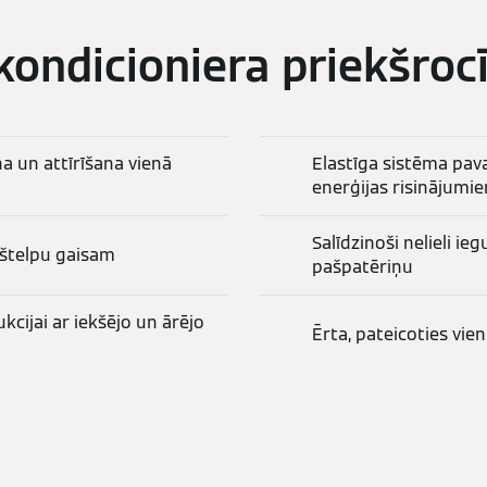
kondicioniera priekšroc
a un attīrīšana vienā
Elastīga sistēma pav
enerģijas risinājumie
Salīdzinoši nelieli i
kštelpu gaisam
pašpatēriņu
ukcijai ar iekšējo un ārējo
Ērta, pateicoties vie