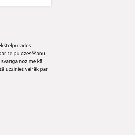
ekštelpu vides
 par telpu dzesēšanu
t svarīga nozīme kā
tā uzziniet vairāk par