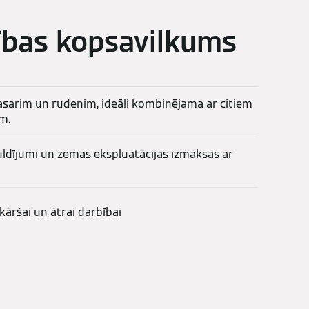
ības kopsavilkums
asarim un rudenim, ideāli kombinējama ar citiem
m.
eguldījumi un zemas ekspluatācijas izmaksas ar
nkāršai un ātrai darbībai