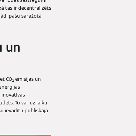
ikā rodas sastrēgumi,
ā tas ir decentralizēts
ējādi pašu saražotā
u un
et CO₂ emisijas un
enerģijas
 inovatīvās
dēts. To var uz laiku
u ievadītu publiskajā