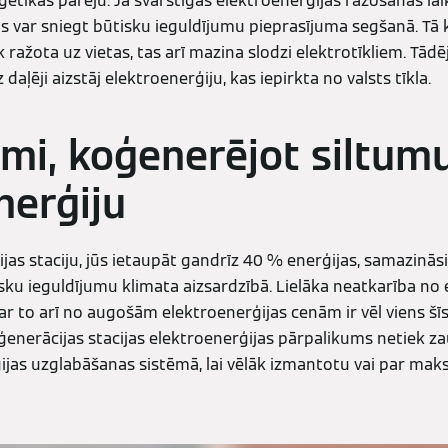
ētikas pāreju. Ja svārstīgās elektroenerģijas ražošanas la
 var sniegt būtisku ieguldījumu pieprasījuma segšanā. Tā k
k ražota uz vietas, tas arī mazina slodzi elektrotīkliem. Tād
daļēji aizstāj elektroenerģiju, kas iepirkta no valsts tīkla.
umi, koģenerējot siltum
nerģiju
as staciju, jūs ietaupāt gandrīz 40 % enerģijas, samazināsi
sku ieguldījumu klimata aizsardzībā. Lielāka neatkarība no 
ar to arī no augošām elektroenerģijas cenām ir vēl viens šīs
ģenerācijas stacijas elektroenerģijas pārpalikums netiek zau
jas uzglabāšanas sistēmā, lai vēlāk izmantotu vai par maks