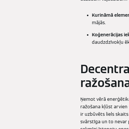
Kurināmā eleme
mājās.
Koģenerācijas ie
daudzdzīvokļu ē
Decentra
ražošana
Ņemot vērā enerģētika
ražošana kļūst arvien 
ir uzbūvēts liels skai
svārstīga un to nevar 