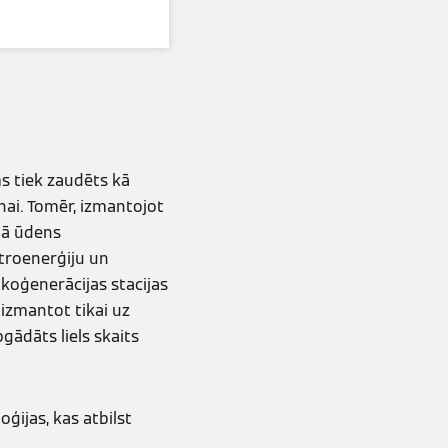
ms tiek zaudēts kā
ai. Tomēr, izmantojot
stā ūdens
ktroenerģiju un
 koģenerācijas stacijas
 izmantot tikai uz
gādāts liels skaits
ģijas, kas atbilst