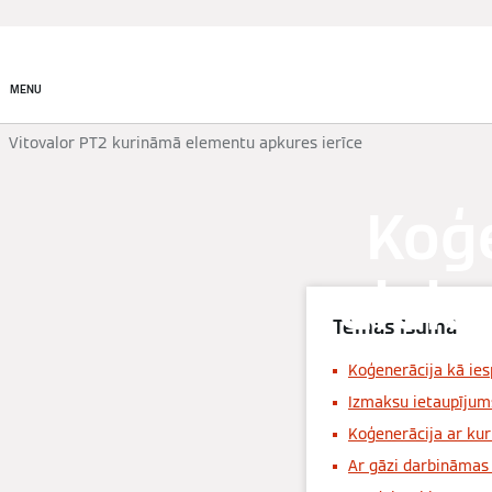
Produkti
Risinājumi
MENU
Vitovalor PT2 kurināmā elementu apkures ierīce
Koģe
elekt
Tēmas īsumā
Koģenerācija kā ies
Izmaksu ietaupījum
Koģenerācija ar ku
Ar gāzi darbināmas 