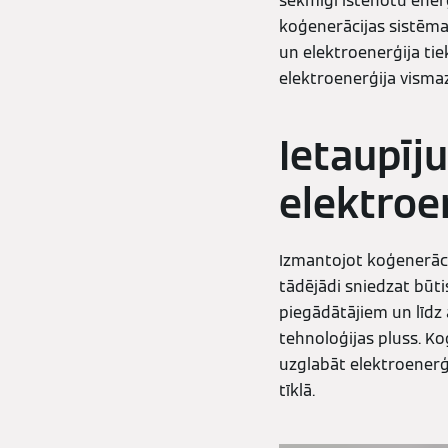
sekmīgi īstenotu enerģ
koģenerācijas sistēmas
un elektroenerģija tie
elektroenerģija vismaz 
Ietaupīj
elektroe
Izmantojot koģenerācij
tādējādi sniedzat būti
piegādātājiem un līdz 
tehnoloģijas pluss. Ko
uzglabāt elektroenerģi
tīklā.