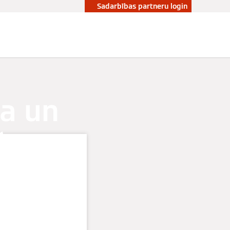
Sadarbības partneru login
ma un
šanas