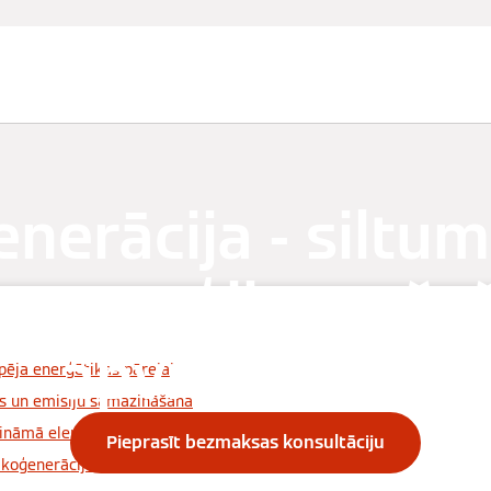
Serviss
Sazināties
nerācija - siltu
roenerģijas ražo
apvienošana
pēja enerģētikas pārejai
s un emisiju samazināšana
rināmā elementu
Pieprasīt bezmaksas konsultāciju
koģenerācijas elektrostacijas