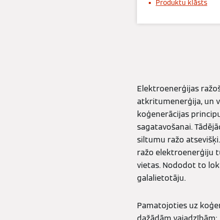
Produktu klāsts
Elektroenerģijas ražoš
atkritumenerģija, un 
koģenerācijas principu
sagatavošanai. Tādējād
siltumu ražo atsevišķi
ražo elektroenerģiju t
vietas. Nododot to lokā
galalietotāju.
Pamatojoties uz koģen
dažādām vajadzībām: