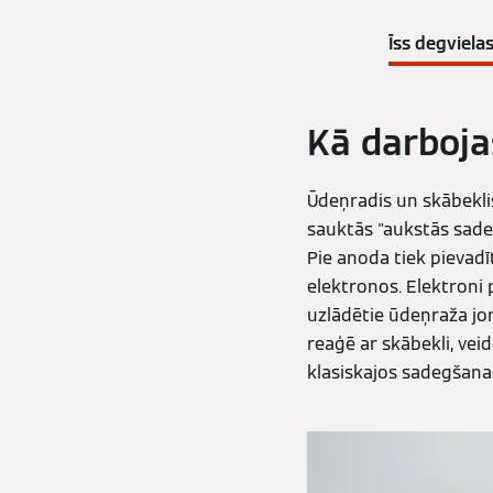
Īss degviela
Kā darboja
Ūdeņradis un skābeklis 
sauktās "aukstās sadeg
Pie anoda tiek pievadī
elektronos. Elektroni p
uzlādētie ūdeņraža jo
reaģē ar skābekli, vei
klasiskajos sadegšana