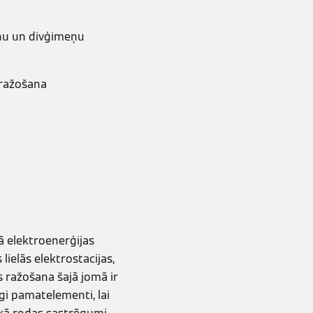
eņu un divģimeņu
 ražošana
ā elektroenerģijas
lielās elektrostacijas,
s ražošana šajā jomā ir
gi pamatelementi, lai