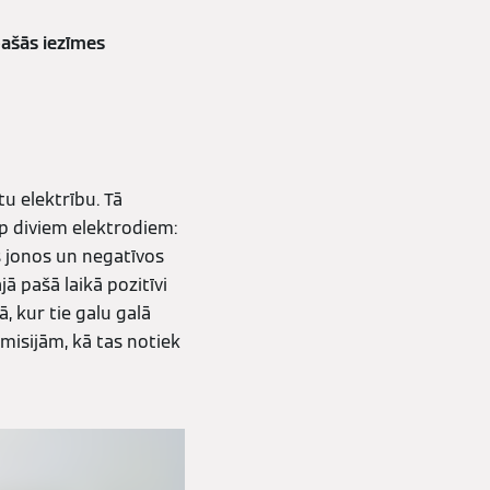
pašās iezīmes
tu elektrību. Tā
rp diviem elektrodiem:
s jonos un negatīvos
ā pašā laikā pozitīvi
 kur tie galu galā
emisijām, kā tas notiek