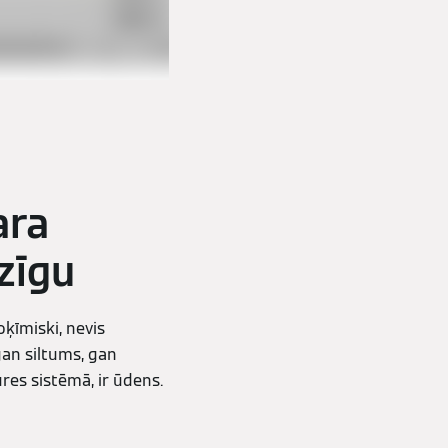
ara
zīgu
ķīmiski, nevis
an siltums, gan
res sistēmā, ir ūdens.