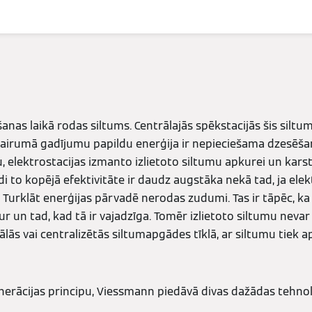
anas laikā rodas siltums. Centrālajās spēkstacijās šis siltu
vairumā gadījumu papildu enerģija ir nepieciešama dzesēšan
, elektrostacijas izmanto izlietoto siltumu apkurei un kar
i to kopējā efektivitāte ir daudz augstāka nekā tad, ja ele
. Turklāt enerģijas pārvadē nerodas zudumi. Tas ir tāpēc, ka
ur un tad, kad tā ir vajadzīga. Tomēr izlietoto siltumu nevar
lās vai centralizētās siltumapgādes tīklā, ar siltumu tiek ap
erācijas principu, Viessmann piedāvā divas dažādas tehnolo