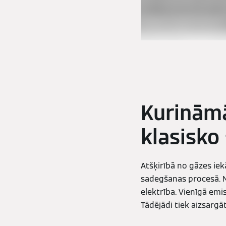
Kurinām
klasisko
Atšķirībā no gāzes ie
sadegšanas procesā. N
elektrība. Vienīgā emi
Tādējādi tiek aizsargāt