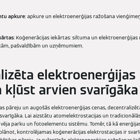
ntu apkure
: apkure un elektroenerģijas ražošana vienģim
kārtas
: Koģenerācijas iekārtas: siltuma un elektroenerģijas
kām, pašvaldībām un uzņēmumiem.
lizēta elektroenerģijas
 kļūst arvien svarīgāka
s pāreju un augošās elektroenerģijas cenas, decentralizēt
svarīgāka. Lai aizstātu atomelektrostacijas un tradicionālās 
ts vēja parku un fotoelementu sistēmu. Tomēr, tā kā enerģija
plānot, kontrolējamas koģenerācijas elektrostacijas ir svarī