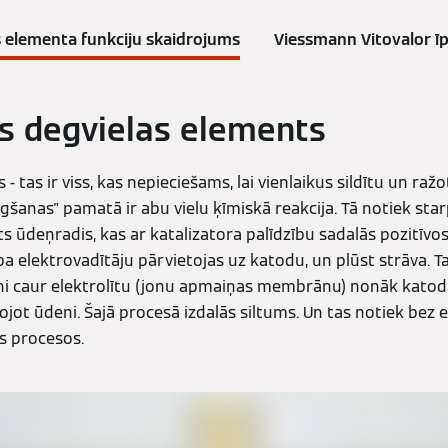
s elementa funkciju skaidrojums
Viessmann Vitovalor ī
s degvielas elements
- tas ir viss, kas nepieciešams, lai vienlaikus sildītu un ražo
šanas" pamatā ir abu vielu ķīmiskā reakcija. Tā notiek sta
ts ūdeņradis, kas ar katalizatora palīdzību sadalās pozitīvo
a elektrovadītāju pārvietojas uz katodu, un plūst strāva. Taj
ni caur elektrolītu (jonu apmaiņas membrānu) nonāk katodā,
dojot ūdeni. Šajā procesā izdalās siltums. Un tas notiek bez 
s procesos.