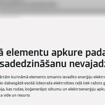
ā elementu apkure pad
 sadedzināšanu nevajad
kārtām kurināmā elements izmanto ievadīto enerģiju elektro
o dabasgāzē esošā ūdeņraža elektrolīzes ceļā tiek ražots g
sija, kas rodas, koģenerējot siltumu un elektroenerģiju apku
a vide un resursi.