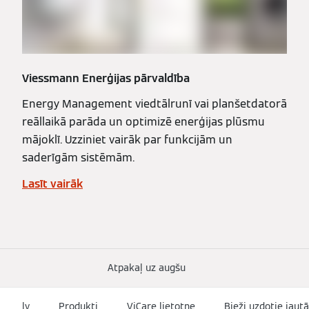
Viessmann Enerģijas pārvaldība
Energy Management viedtālrunī vai planšetdatorā
reāllaikā parāda un optimizē enerģijas plūsmu
mājoklī. Uzziniet vairāk par funkcijām un
saderīgām sistēmām.
Lasīt vairāk
Atpakaļ uz augšu
lv
Produkti
ViCare lietotne
Bieži uzdotie jautā