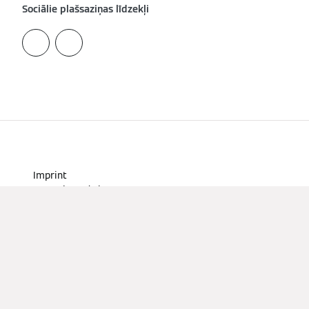
Sociālie plašsaziņas līdzekļi
Imprint
Datu aizsardzība
Sīkfaili un izsekošana
Lietošanas noteikumi
Kontakti
Pieejamības deklarācija
viessmann.lv