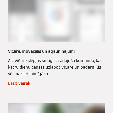
ViCare: inovācijas un atjauninājumi
Aiz ViCare slēpjas smagi strādājoša komanda, kas
katru dienu cenšas uzlabot ViCare un padarīt jūs
vēl mazliet laimīgāku.
Lasīt vairāk