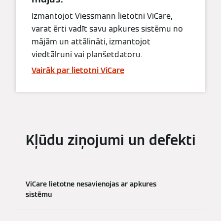
Izmantojot Viessmann lietotni ViCare,
varat ērti vadīt savu apkures sistēmu no
mājām un attālināti, izmantojot
viedtālruni vai planšetdatoru.
Vairāk par lietotni ViCare
Kļūdu ziņojumi un defekti
ViCare lietotne nesavienojas ar apkures
sistēmu