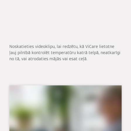
Noskatieties videoklipu, lai redzētu, kā ViCare lietotne
ļauj pilnībā kontrolēt temperatūru katrā telpā, neatkarīgi
no tā, vai atrodaties mājās vai esat ceļā.