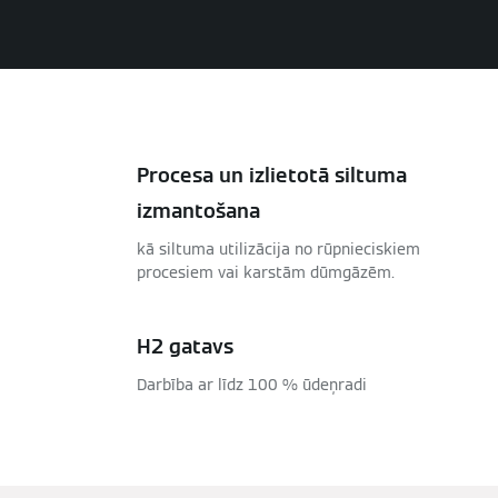
Procesa un izlietotā siltuma
izmantošana
kā siltuma utilizācija no rūpnieciskiem
procesiem vai karstām dūmgāzēm.
H2 gatavs
Darbība ar līdz 100 % ūdeņradi