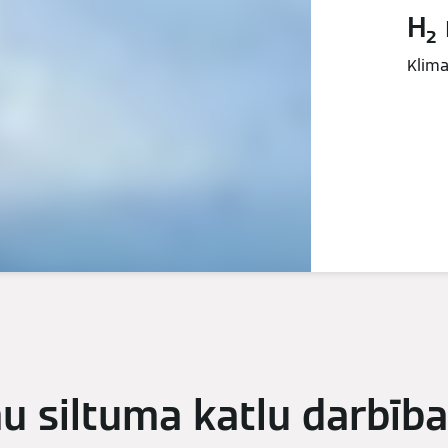
H₂
Klima
u siltuma katlu darbība