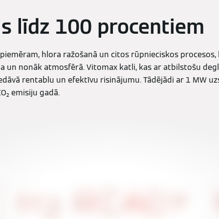
s līdz 100 procentiem
 piemēram, hlora ražošanā un citos rūpnieciskos procesos, 
 un nonāk atmosfērā. Vitomax katli, kas ar atbilstošu degl
edāvā rentablu un efektīvu risinājumu. Tādējādi ar 1 MW uzs
O₂ emisiju gadā.