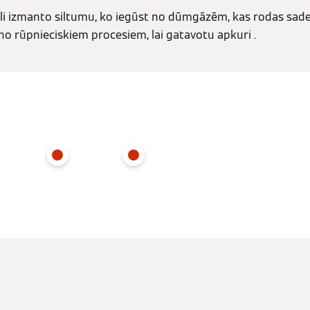
atli izmanto siltumu, ko iegūst no dūmgāzēm, kas rodas sad
no rūpnieciskiem procesiem, lai gatavotu apkuri .