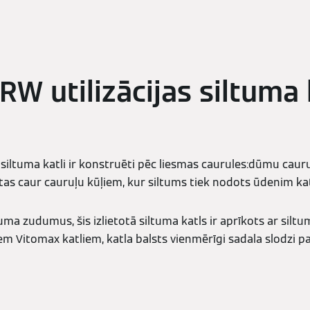
RW utilizācijas siltuma 
 siltuma katli ir konstruēti pēc liesmas caurules:dūmu cauru
as caur cauruļu kūļiem, kur siltums tiek nodots ūdenim ka
ma zudumus, šis izlietotā siltuma katls ir aprīkots ar siltu
em Vitomax katliem, katla balsts vienmērīgi sadala slodzi pa