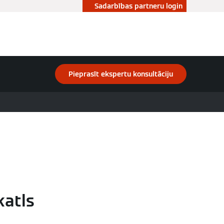
Sadarbības partneru login
Pieprasīt ekspertu konsultāciju
katls