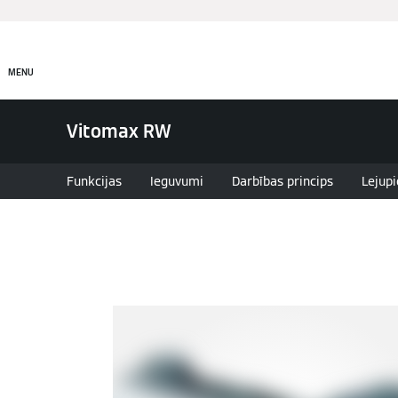
Produkti
Risinājumi
MENU
Vitomax RW
Funkcijas
Ieguvumi
Darbības princips
Lejupi