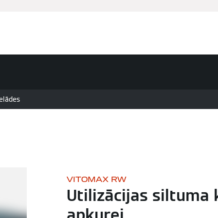
Serviss
Sazināties
elādes
VITOMAX RW
Utilizācijas siltuma 
apkurei