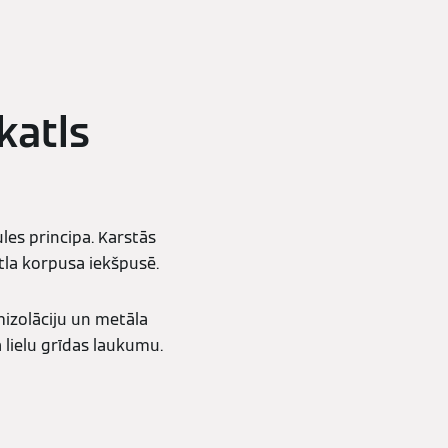
katls
les principa. Karstās
tla korpusa iekšpusē.
mizolāciju un metāla
 lielu grīdas laukumu.