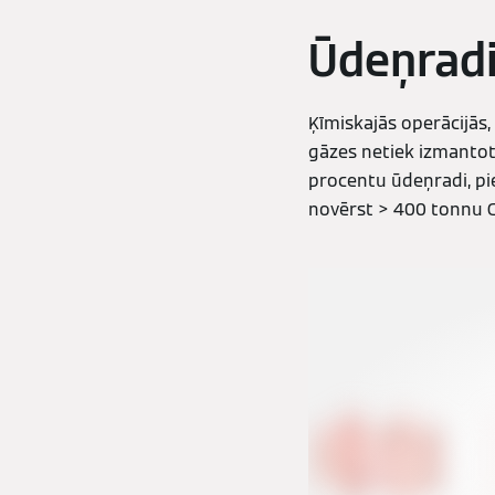
Ūdeņradi
Ķīmiskajās operācijās,
gāzes netiek izmantota
procentu ūdeņradi, pi
novērst > 400 tonnu C