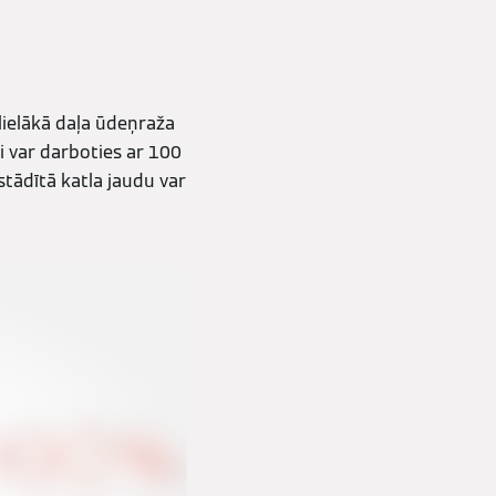
lielākā daļa ūdeņraža
i var darboties ar 100
tādītā katla jaudu var