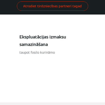
Atrodiet tirdzniecības partneri tagad
Ekspluatācijas izmaksu
samazināšana
taupot fosilo kurināmo