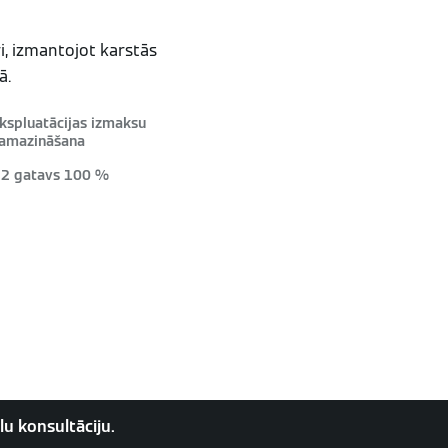
ri, izmantojot karstās
ā.
kspluatācijas izmaksu
amazināšana
2 gatavs 100 %
lu konsultāciju.