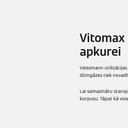
Vitomax 
apkurei
Viessmann utilizācijas
dūmgāzes tiek novadīt
Lai samazinātu staroju
korpusu. Tāpat kā visi