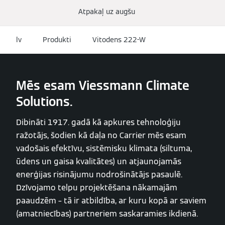
Atpakaļ uz augšu
lv
Produkti
Vitodens 222-W
Mēs esam Viessmann Climate
Solutions.
Dibināti 1917. gadā kā apkures tehnoloģiju
ražotājs, šodien kā daļa no Carrier mēs esam
vadošais efektīvu, sistēmisku klimata (siltuma,
ūdens un gaisa kvalitātes) un atjaunojamās
enerģijas risinājumu nodrošinātājs pasaulē.
Dzīvojamo telpu projektēšana nākamajām
paaudzēm – tā ir atbildība, ar kuru kopā ar saviem
(amatniecības) partneriem saskaramies ikdienā.