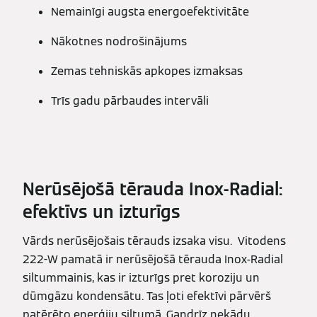
Nemainīgi augsta energoefektivitāte
Nākotnes nodrošinājums
Zemas tehniskās apkopes izmaksas
Trīs gadu pārbaudes intervāli
Nerūsējošā tērauda Inox-Radial:
efektīvs un izturīgs
Vārds nerūsējošais tērauds izsaka visu. Vitodens
222-W pamatā ir nerūsējošā tērauda Inox-Radial
siltummainis, kas ir izturīgs pret koroziju un
dūmgāzu kondensātu. Tas ļoti efektīvi pārvērš
patērēto enerģiju siltumā. Gandrīz nekādu