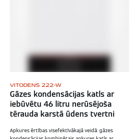
VITODENS 222-W
Gāzes kondensācijas katls ar
iebūvētu 46 litru nerūsējoša
tērauda karstā ūdens tvertni
Apkures ērtības visefektīvākajā veidā: gāzes
kondensācijas kombinētais apkures katls ar