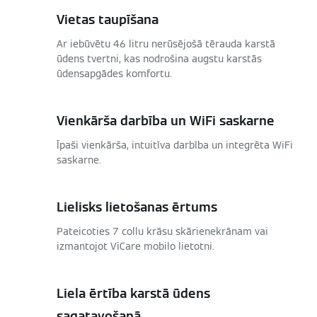
Vietas taupīšana
Ar iebūvētu 46 litru nerūsējošā tērauda karstā
ūdens tvertni, kas nodrošina augstu karstās
ūdensapgādes komfortu.
Vienkārša darbība un WiFi saskarne
Īpaši vienkārša, intuitīva darbība un integrēta WiFi
saskarne.
Lielisks lietošanas ērtums
Pateicoties 7 collu krāsu skārienekrānam vai
izmantojot ViCare mobilo lietotni.
Liela ērtība karstā ūdens
sagatavošanā