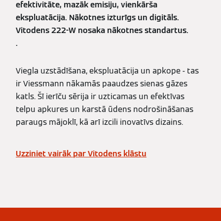
efektivitāte, mazāk emisiju, vienkārša
ekspluatācija. Nākotnes izturīgs un digitāls.
Vitodens 222-W nosaka nākotnes standartus.
.
Viegla uzstādīšana, ekspluatācija un apkope - tas
ir Viessmann nākamās paaudzes sienas gāzes
katls. Šī ierīču sērija ir uzticamas un efektīvas
telpu apkures un karstā ūdens nodrošināšanas
paraugs mājoklī, kā arī izcili inovatīvs dizains.
Uzziniet vairāk par Vitodens klāstu