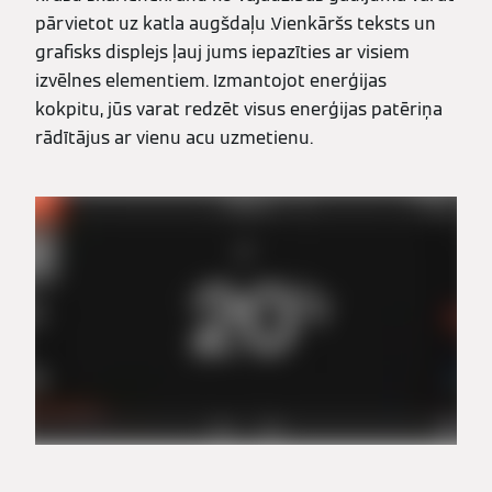
pārvietot uz katla augšdaļu .Vienkāršs teksts un
grafisks displejs ļauj jums iepazīties ar visiem
izvēlnes elementiem. Izmantojot enerģijas
kokpitu, jūs varat redzēt visus enerģijas patēriņa
rādītājus ar vienu acu uzmetienu.