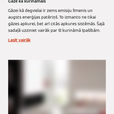
Gāze kā kurināmais
Gāzei kā degvielai ir zems emisiju līmenis un
augsts enerģijas patēriņš. To izmanto ne tikai
gāzes apkurei, bet arī citās apkures sistēmās. Šajā
sadaļā uzziniet vairāk par šī kurināmā īpašībām.
Lasīt vairāk