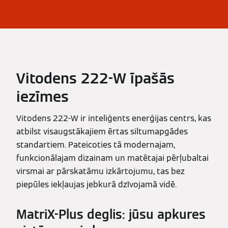
Vitodens 222-W īpašās
iezīmes
Vitodens 222-W ir inteliģents enerģijas centrs, kas
atbilst visaugstākajiem ērtas siltumapgādes
standartiem. Pateicoties tā modernajam,
funkcionālajam dizainam un matētajai pērļubaltai
virsmai ar pārskatāmu izkārtojumu, tas bez
piepūles iekļaujas jebkurā dzīvojamā vidē.
MatriX-Plus deglis: jūsu apkures