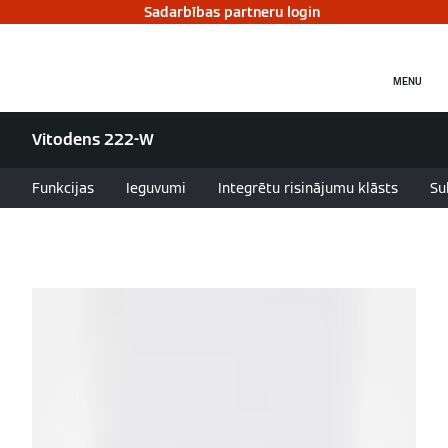
Sadarbības partneru login
MENU
Vitodens 222-W
Funkcijas
Ieguvumi
Integrētu risinājumu klāsts
Su