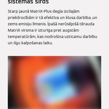
sistēmas sirds
Starp jaunā MatriX-Plus degļa izcilajām
priekšrocībām ir tā efektīva un klusa darbība ,un
zems emisiju līmenis. Īpašā nerūsējošā tērauda
MatriX virsma ir izturīga pret augstām
temperatūrām, kas nodrošina uzticamu darbību
un ilgu kalpošanas laiku.