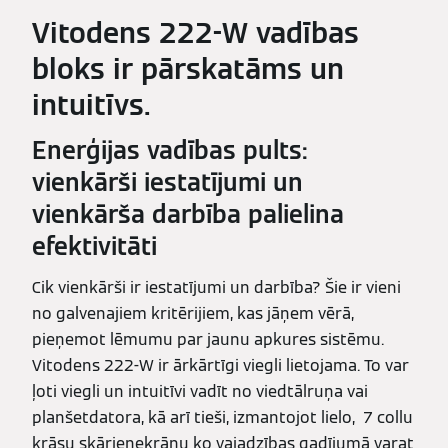
Vitodens 222-W vadības
bloks ir pārskatāms un
intuitīvs.
Enerģijas vadības pults:
vienkārši iestatījumi un
vienkārša darbība palielina
efektivitāti
Cik vienkārši ir iestatījumi un darbība? Šie ir vieni
no galvenajiem kritērijiem, kas jāņem vērā,
pieņemot lēmumu par jaunu apkures sistēmu.
Vitodens 222-W ir ārkārtīgi viegli lietojama. To var
ļoti viegli un intuitīvi vadīt no viedtālruņa vai
planšetdatora, kā arī tieši, izmantojot lielo, 7 collu
krāsu skārienekrānu ko vajadzības gadījumā varat