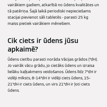
vairākiem gadiem, atkarībā no ūdens kvalitātes un
tā patēriņa. Šajā laikā periodiski nepieciešams
stacijai pievienot sāli tabletēs - parasti 25 kg
maiss pietiek vairākiem mēnešiem.
Cik ciets ir ūdens jūsu
apkaimē?
Ūdens cietību parasti norāda Vācijas grādos (°dH).
Jo vairāk vācu grādu, jo cietāks ūdens un izraisa
lielāku kaļķakmens veidošanos. Ūdens līdz 7°dH ir
vidēji mīksts, 8–14°dH ir vidēji ciets ūdens, 15–
21°dH ir ciets ūdens, un virs 21°dH ir ļoti ciets
ūdens.