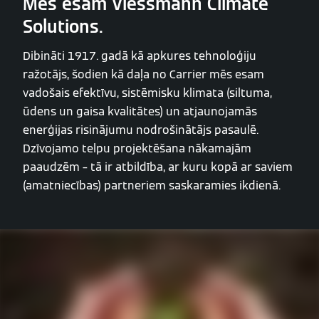
Mēs esam Viessmann Climate
Solutions.
Dibināti 1917. gadā kā apkures tehnoloģiju
ražotājs, šodien kā daļa no Carrier mēs esam
vadošais efektīvu, sistēmisku klimata (siltuma,
ūdens un gaisa kvalitātes) un atjaunojamās
enerģijas risinājumu nodrošinātājs pasaulē.
Dzīvojamo telpu projektēšana nākamajām
paaudzēm – tā ir atbildība, ar kuru kopā ar saviem
(amatniecības) partneriem saskaramies ikdienā.