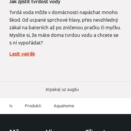
Jak zjistit tvrdost vody
Tvrdá voda může v domácnosti napáchat mnoho
škod. Od ucpané sprchové hlavy, přes nevzhledný
zákal na bateriích až po zničenou pračku či myčku.
Myslíte si, že máte doma tvrdou vodu a chcete se
s ní vypořádat?
Lasīt vairāk
Atpakaļ uz augšu
lv
Produkti
Aquahome