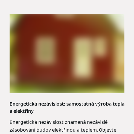
Energetická nezávislost: samostatná výroba tepla
a elektřiny
Energetická nezávislost znamená nezávislé
zásobování budov elektřinou a teplem. Objevte