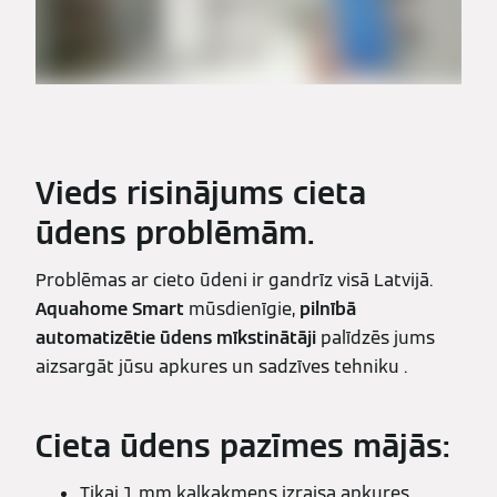
Vieds risinājums cieta
ūdens problēmām.
Problēmas ar cieto ūdeni ir gandrīz visā Latvijā.
Aquahome Smart
mūsdienīgie,
pilnībā
automatizētie ūdens mīkstinātāji
palīdzēs jums
aizsargāt jūsu apkures un sadzīves tehniku .
Cieta ūdens pazīmes mājās:
Tikai 1 mm kaļķakmens izraisa apkures