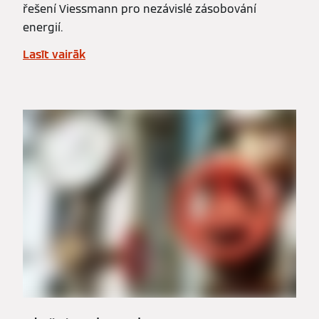
řešení Viessmann pro nezávislé zásobování
energií.
Lasīt vairāk