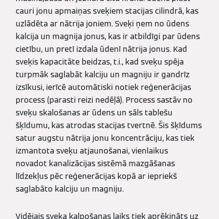
cauri jonu apmaiņas sveķiem stacijas cilindrā, kas
uzlādēta ar nātrija joniem. Sveķi ņem no ūdens
kalcija un magnija jonus, kas ir atbildīgi par ūdens
cietību, un pretī izdala ūdenī nātrija jonus. Kad
sveķis kapacitāte beidzas, t.i., kad sveķu spēja
turpmāk saglabāt kalciju un magniju ir gandrīz
izsīkusi, ierīcē automātiski notiek reģenerācijas
process (parasti reizi nedēļā). Process sastāv no
sveķu skalošanas ar ūdens un sāls tablešu
šķīdumu, kas atrodas stacijas tvertnē. Šis šķīdums
satur augstu nātrija jonu koncentrāciju, kas tiek
izmantota sveķu atjaunošanai, vienlaikus
novadot kanalizācijas sistēmā mazgāšanas
līdzekļus pēc reģenerācijas kopā ar iepriekš
saglabāto kalciju un magniju.
Vidējais sveķa kalpošanas laiks tiek aprēķināts uz