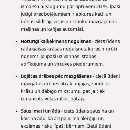
izmaksu pieaugumu par aptuveni 20 %
.
Īpaši
jutīgi pret bojājumiem ir apkures katli un
ūdens sildītāji, veļas un trauku mazgājamās
mašīnas un kafijas automāti.
Noturīgi kaļķakmens nogulsnes
- ciets ūdens
rada gaišas krāsas nogulsnes, kuras ir grūti
noņemt, jo īpaši uz vannas istabas
aprīkojuma un virtuves piederumiem.
Bojātas drēbes pēc mazgāšanas
- cietā ūdenī
mazgātas drēbes ātrāk bojājas, zaudējot
krāsu un dabīgo mīkstumu, pat ja tiek
izmantots veļas mīkstinātājs.
Sausi mati un āda
- ciets ūdens sausina un
kairina ādu, kā arī palielina alerģiju un
ekzēmas risku, īpaši bērniem. Cietā ūdenī