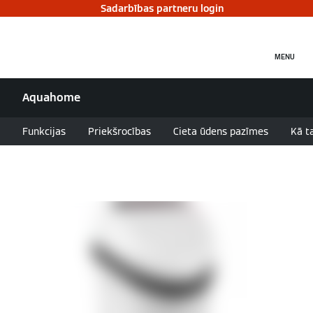
Sadarbības partneru login
MENU
Aquahome
Funkcijas
Priekšrocības
Cieta ūdens pazīmes
Kā t