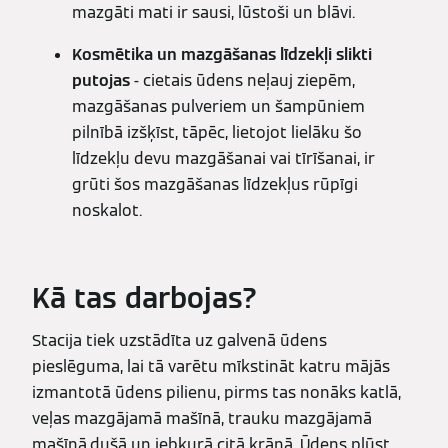
mazgāti mati ir sausi, lūstoši un blāvi.
Kosmētika un mazgāšanas līdzekļi slikti
putojas
- cietais ūdens neļauj ziepēm,
mazgāšanas pulveriem un šampūniem
pilnībā izšķīst, tāpēc, lietojot lielāku šo
līdzekļu devu mazgāšanai vai tīrīšanai, ir
grūti šos mazgāšanas līdzekļus rūpīgi
noskalot.
Kā tas darbojas?
Stacija tiek uzstādīta uz galvenā ūdens
pieslēguma, lai tā varētu mīkstināt katru mājās
izmantotā ūdens pilienu, pirms tas nonāks katlā,
veļas mazgājamā mašīnā, trauku mazgājamā
mašīnā,dušā un jebkurā citā krānā. Ūdens plūst